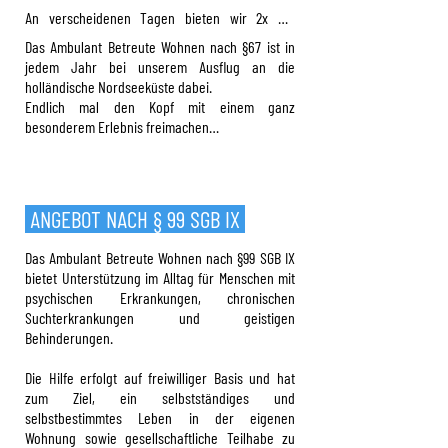
Umfeld mit unseren Kunden ganz persönliche 
An verscheidenen Tagen bieten wir 2x ein 
Lösungen. Auch unterstützen wir bei der 
warmes, selbstgekochtes Mittagessen, 2x ein 
Das Ambulant Betreute Wohnen nach §67 ist in
Wohnungssuche. Wir suchen in enger Absprache 
reichhaltiges Frühstück und oft auch einen 
jedem Jahr bei unserem Ausflug an die
mit den Klienten nach Wohnungen, vereinbaren 
geselligen Nachmittagskaffee.

holländische Nordseeküste dabei.
Termine und begleiten bei Bedarf.

Endlich mal den Kopf mit einem ganz
Aber auch handwerklich und kreativ kann hier an 
besonderem Erlebnis freimachen…
Im zweiten Schritt versuchen wir den Kunden in 
kleineren Nachmittagsveranstaltungen 
seiner Position zu stärken und Ruhe in sein 
teilgenommen werden… wie z.B. Gefäße und 
Leben zu bringen.

Schüsseln aus alten Schallplatten zu fertigen
Hierzu nutzen wir regelmäßige Gespräche, 
bieten Angebote und versuchen, falls möglich 
ANGEBOT NACH § 99 SGB IX
die Kunden in Gemeinwohlarbeit zu vermitteln. 
Dies schafft eine Regelmäßigkeit im Tagesablauf 
Das Ambulant Betreute Wohnen nach §99 SGB IX
und gibt Tagesstruktur.
bietet Unterstützung im Alltag für Menschen mit
psychischen Erkrankungen, chronischen
Suchterkrankungen und geistigen
Behinderungen.
Die Hilfe erfolgt auf freiwilliger Basis und hat
zum Ziel, ein selbstständiges und
selbstbestimmtes Leben in der eigenen
Wohnung sowie gesellschaftliche Teilhabe zu