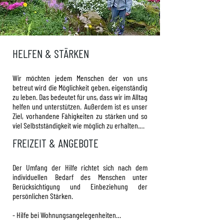
HELFEN & STÄRKEN
Wir möchten jedem Menschen der von uns 
betreut wird die Möglichkeit geben, eigenständig 
zu leben. Das bedeutet für uns, dass wir im Alltag 
helfen und unterstützen. Außerdem ist es unser 
Ziel, vorhandene Fähigkeiten zu stärken und so 
viel Selbstständigkeit wie möglich zu erhalten.

FREIZEIT & ANGEBOTE
Wir legen großen Wert darauf, jedem Menschen 
mit Respekt und Wertschätzung zu begegnen.

Der Umfang der Hilfe richtet sich nach dem 
Wir stärken die Eigenverantwortung und 
individuellen Bedarf des Menschen unter 
Selbstwirksamkeit der Klientinnen und Klienten 
Berücksichtigung und Einbeziehung der 
(Hilfe zur Selbsthilfe) unter Berücksichtigung 
persönlichen Stärken.

ihrer aktuellen Situation, Hintergründe, 
persönlichen Ressourcen und Wünsche. Dabei 
- Hilfe bei Wohnungsangelegenheiten

arbeiten wir gemeinsam mit den Klientinnen und 