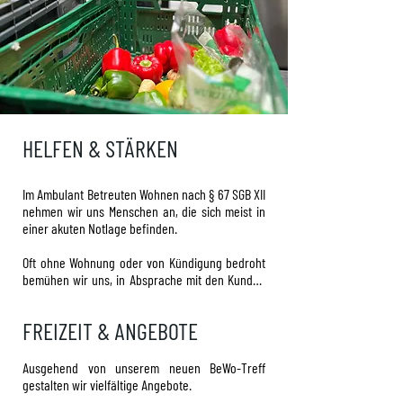
HELFEN & STÄRKEN
Im Ambulant Betreuten Wohnen nach § 67 SGB XII 
nehmen wir uns Menschen an, die sich meist in 
einer akuten Notlage befinden.

Oft ohne Wohnung oder von Kündigung bedroht 
bemühen wir uns, in Absprache mit den Kunden 
diese Notlage umgehend und ohne Hürden zu 
beseitigen oder zumindest abzuschwächen.

FREIZEIT & ANGEBOTE
Der erste Schriftverkehr mit Behörden, 
Gläubigern und auch Jobcentern wird von uns 
Ausgehend von unserem neuen BeWo-Treff 
angestoßen und auf den Weg gebracht. Hierbei 
gestalten wir vielfältige Angebote.

erarbeiten wir in einem möglichst ruhigen 