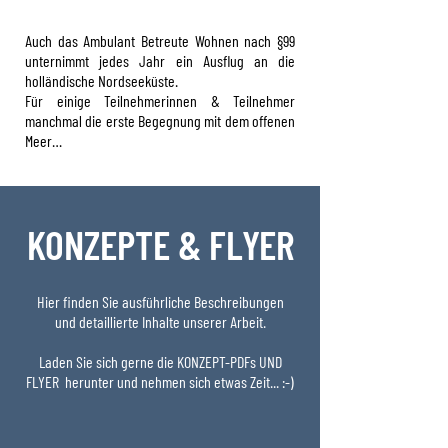
Klienten lösungsorientiert und zielgerichtet.

- Anleitung und Unterstützung in der 
Haushaltsführung

Auch das Ambulant Betreute Wohnen nach §99
In unserer Arbeit sind wir authentisch, 
unternimmt jedes Jahr ein Ausflug an die
wertschätzend und empathisch.Dabei holen wir 
- Unterstützung in der Gesundheitsfürsorge

holländische Nordseeküste.
die Klientinnen und Klienten in ihrer Lebenswelt 
Für einige Teilnehmerinnen & Teilnehmer
ab und verstehen sie als Experten ihrer selbst. 
- Hilfe im Umgang mit Geld

manchmal die erste Begegnung mit dem offenen
Die Zusammenarbeit findet auf Augenhöhe statt.

Meer…
- Hilfe im Umgang mit Behörden

Wir berücksichtigen die individuellen Grenzen 
unserer Betreuten und der Mitarbeitenden.

- Unterstützung bei der Postbearbeitung

Wir verstehen uns als Begleitende auf dem Weg 
- Hilfe zur Tagesstruktur und Freizeitgestaltung

KONZEPTE & FLYER
in ein eigenständiges, selbstbestimmtes Leben 
und als Unterstützung bei der Entwicklung neuer 
- Unterstützung in Krisensituationen
Fähigkeiten.
Hier finden Sie ausführliche Beschreibungen
und detaillierte Inhalte unserer Arbeit.
Laden Sie sich gerne die KONZEPT-PDFs UND
FLYER herunter und nehmen sich etwas Zeit... :-)