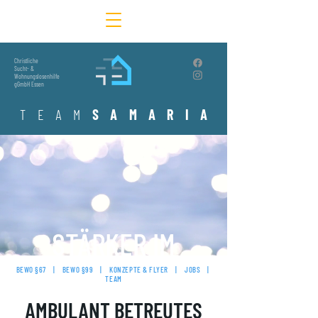
Christliche
Sucht- &
Wohnungslosenhilfe
gGmbH Essen
T
E
A
M
S
A M A R
I
A
STÄRKER IM
LEBEN
BEWO §67
|
BEWO §99
|
KONZEPTE & FLYER
|
JOBS
|
TEAM
AMBULANT BETREUTES