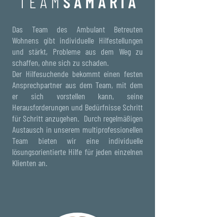
T E A M
S A M A R I A
Das Team des Ambulant Betreuten
Wohnens gibt individuelle Hilfestellungen
und stärkt, Probleme aus dem Weg zu
schaffen, ohne sich zu schaden.
Der Hilfesuchende bekommt einen festen
Ansprechpartner aus dem Team, mit dem
er sich vorstellen kann, seine
Herausforderungen und Bedürfnisse Schritt
für Schritt anzugehen. Durch regelmäßigen
Austausch in unserem multiprofessionellen
Team bieten wir eine individuelle
lösungsorientierte Hilfe für jeden einzelnen
Klienten an.
TEAM § 67